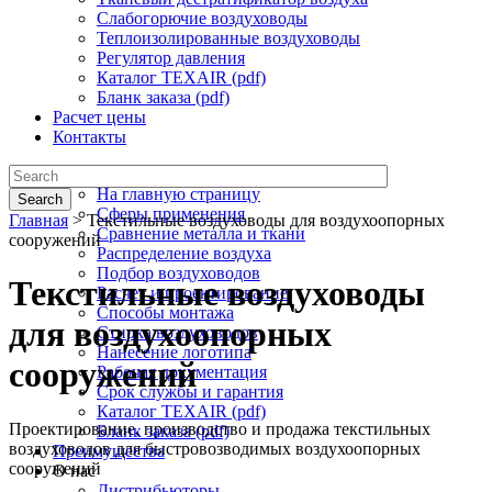
Слабогорючие воздуховоды
Теплоизолированные воздуховоды
Регулятор давления
Каталог TEXAIR (pdf)
Бланк заказа (pdf)
Расчет цены
Контакты
Текстильная вентиляция
На главную страницу
Search
Сферы применения
Главная
>
Текстильные воздуховоды для воздухоопорных
Сравнение металла и ткани
сооружений
Распределение воздуха
Подбор воздуховодов
Текстильные воздуховоды
Расчет и проектирование
Способы монтажа
для воздухоопорных
Стирка воздуховодов
Нанесение логотипа
сооружений
Рабочая документация
Срок службы и гарантия
Каталог TEXAIR (pdf)
Проектирование, производство и продажа текстильных
Бланк заказа (pdf)
воздуховодов для быстровозводимых воздухоопорных
Преимущества
сооружений
О нас
Дистрибьюторы