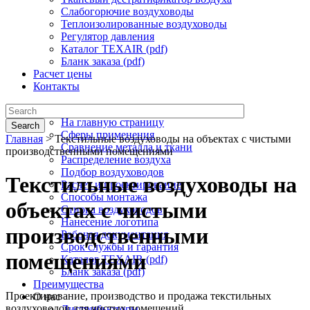
Слабогорючие воздуховоды
Теплоизолированные воздуховоды
Регулятор давления
Каталог TEXAIR (pdf)
Бланк заказа (pdf)
Расчет цены
Контакты
Текстильная вентиляция
На главную страницу
Search
Сферы применения
Главная
>
Текстильные воздуховоды на объектах с чистыми
Сравнение металла и ткани
производственными помещениями
Распределение воздуха
Подбор воздуховодов
Текстильные воздуховоды на
Расчет и проектирование
Способы монтажа
объектах с чистыми
Стирка воздуховодов
Нанесение логотипа
производственными
Рабочая документация
Срок службы и гарантия
помещениями
Каталог TEXAIR (pdf)
Бланк заказа (pdf)
Преимущества
Проектирование, производство и продажа текстильных
О нас
воздуховодов для чистых помещений
Дистрибьюторы