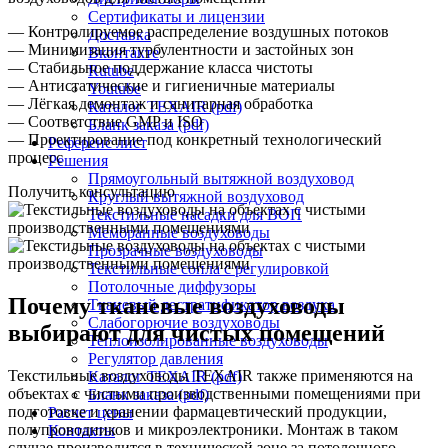
Сертификаты и лицензии
— Контролируемое распределение воздушных потоков
Доставка
— Минимизация турбулентности и застойных зон
Вконтакте
— Стабильное поддержание класса чистоты
Rutube
— Антистатические и гигиеничные материалы
Youtube
— Лёгкая демонтаж и санитарная обработка
Каталог TEXAIR (pdf)
— Соответствие GMP и ISO
Бланк заказа (pdf)
— Проектирование под конкретный технологический
Референс лист
процесс
Решения
Прямоугольный вытяжной воздуховод
Получить консультацию
Круглый вытяжной воздуховод
Текстильные насадки для ВОП
Мембранные воздуховоды
Прозрачные воздуховоды
Текстильные сопла с регулировкой
Потолочные диффузоры
Почему тканевые воздуховоды
Тканевый дестратификатор воздуха
Слабогорючие воздуховоды
выбирают для чистых помещений
Теплоизолированные воздуховоды
Регулятор давления
Текстильные воздуховоды TEXAIR также применяются на
Каталог TEXAIR (pdf)
объектах с чистыми производственными помещениями при
Бланк заказа (pdf)
подготовке и хранении фармацевтический продукции,
Расчет цены
полупроводников и микроэлектроники. Монтаж в таком
Контакты
случае производится в технической зоне за потолочного