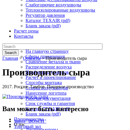
Слабогорючие воздуховоды
Теплоизолированные воздуховоды
Регулятор давления
Каталог TEXAIR (pdf)
Бланк заказа (pdf)
Расчет цены
Контакты
Текстильная вентиляция
На главную страницу
Search
Сферы применения
Главная
>
Объекты
>
Производитель сыра
Сравнение металла и ткани
Распределение воздуха
Производитель сыра
Подбор воздуховодов
Расчет и проектирование
Способы монтажа
2017. Россия, Тамбов. Пищевое производство
Стирка воздуховодов
Нанесение логотипа
Рабочая документация
Срок службы и гарантия
Вам может быть интересно
Каталог TEXAIR (pdf)
Бланк заказа (pdf)
Преимущества
Завод "BOSCH"
О нас
Торговый зал
Дистрибьюторы