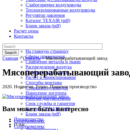
Слабогорючие воздуховоды
Теплоизолированные воздуховоды
Регулятор давления
Каталог TEXAIR (pdf)
Бланк заказа (pdf)
Расчет цены
Контакты
Текстильная вентиляция
На главную страницу
Search
Сферы применения
Главная
>
Объекты
>
Мясоперерабатывающий завод
Сравнение металла и ткани
Распределение воздуха
Мясоперерабатывающий заво
Подбор воздуховодов
Расчет и проектирование
Способы монтажа
2020. Норвегия, Торпо. Пищевое производство
Стирка воздуховодов
Нанесение логотипа
Рабочая документация
Срок службы и гарантия
Вам может быть интересно
Каталог TEXAIR (pdf)
Бланк заказа (pdf)
Преимущества
Спорткомплекс
О нас
Спорткомплекс
Дистрибьюторы