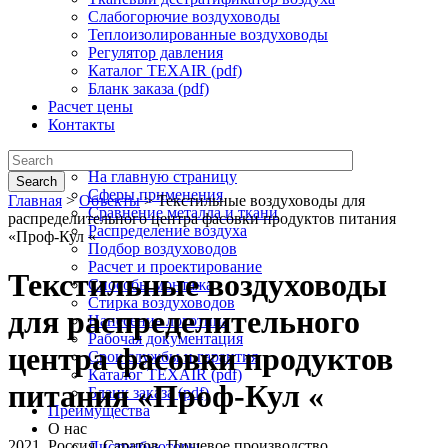
Слабогорючие воздуховоды
Теплоизолированные воздуховоды
Регулятор давления
Каталог TEXAIR (pdf)
Бланк заказа (pdf)
Расчет цены
Контакты
Текстильная вентиляция
На главную страницу
Search
Сферы применения
Главная
>
Объекты
>
Текстильные воздуховоды для
Сравнение металла и ткани
распределительного центра фасовки продуктов питания
Распределение воздуха
«Проф-Кул «
Подбор воздуховодов
Расчет и проектирование
Текстильные воздуховоды
Способы монтажа
Стирка воздуховодов
для распределительного
Нанесение логотипа
Рабочая документация
центра фасовки продуктов
Срок службы и гарантия
Каталог TEXAIR (pdf)
питания «Проф-Кул «
Бланк заказа (pdf)
Преимущества
О нас
2021. Россия, Саратов. Пищевое производство
Дистрибьюторы