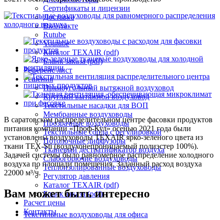
Сертификаты и лицензии
Доставка
Вконтакте
Rutube
Youtube
Каталог TEXAIR (pdf)
Бланк заказа (pdf)
Референс лист
Решения
Прямоугольный вытяжной воздуховод
Круглый вытяжной воздуховод
Текстильные насадки для ВОП
Мембранные воздуховоды
В саратовском распределительном центре фасовки продуктов
Прозрачные воздуховоды
питания компании «Проф-Кул» осенью 2021 года были
Текстильные сопла с регулировкой
установлены воздуховоды TEXAIR ярко-зеленого цвета из
Потолочные диффузоры
ткани TEX-Sti (воздухонепроницаемый полиэстер 100%).
Тканевый дестратификатор воздуха
Задачей системы было равномерное распределение холодного
Слабогорючие воздуховоды
воздуха по площади помещения. Заданный расход воздуха
Теплоизолированные воздуховоды
22000 м³/ч.
Регулятор давления
Каталог TEXAIR (pdf)
Вам может быть интересно
Бланк заказа (pdf)
Расчет цены
Контакты
Текстильные воздуховоды для офиса